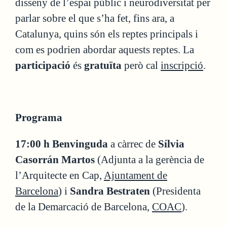
disseny de l’espai públic i neurodiversitat per
parlar sobre el que s’ha fet, fins ara, a
Catalunya, quins són els reptes principals i
com es podrien abordar aquests reptes. La
participació
és
gratuïta
però cal
inscripció
.
Programa
17:00 h Benvinguda
a càrrec de
Sílvia
Casorrán Martos
(Adjunta a la gerència de
l’Arquitecte en Cap,
Ajuntament de
Barcelona
) i
Sandra Bestraten
(Presidenta
de la Demarcació de Barcelona,
COAC
).