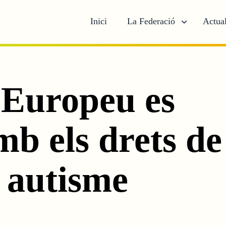
Inici
La Federació
Actual
 Europeu es
 els drets de 
 autisme