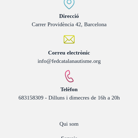
:
Direcció
Carrer Providència 42, Barcelona
:
Correu electrònic
info@fedcatalanautisme.org
:
Telèfon
683158309 - Dilluns i dimecres de 16h a 20h
Qui som