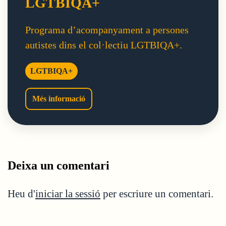
LGTBIQA+
Programa d’acompanyament a persones
autistes dins el col·lectiu LGTBIQA+.
LGTBIQA+
LGTBIQA+
Més informació
Deixa un comentari
Heu d'
iniciar la sessió
per escriure un comentari.