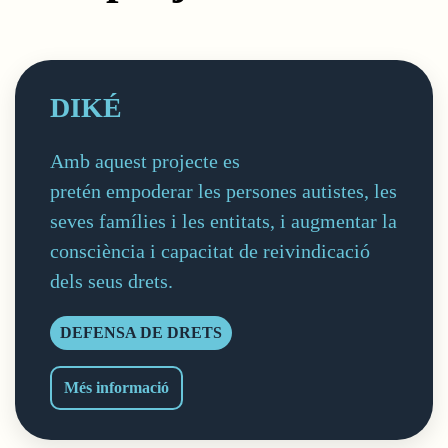
DIKÉ
Amb aquest projecte es
pretén empoderar les persones autistes, les
seves famílies i les entitats, i augmentar la
consciència i capacitat de reivindicació
dels seus drets.
DEFENSA DE DRETS
DIKÉ
Més informació