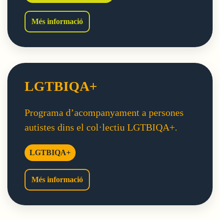
Altaveu Autisme
Més informació
LGTBIQA+
Programa d’acompanyament a persones
autistes dins el col·lectiu LGTBIQA+.
LGTBIQA+
LGTBIQA+
Més informació