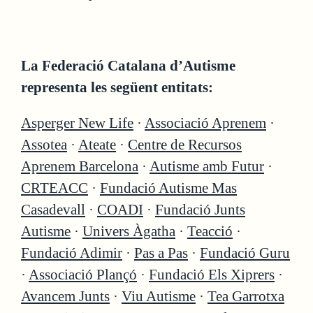
La Federació Catalana d’Autisme
representa les següent entitats:
Asperger New Life
·
Associació Aprenem
·
Assotea
·
Ateate
·
Centre de Recursos
Aprenem Barcelona
·
Autisme amb Futur
·
CRTEACC
·
Fundació Autisme Mas
Casadevall
·
COADI
·
Fundació Junts
Autisme
·
Univers Àgatha
·
Teacció
·
Fundació Adimir
·
Pas a Pas
·
Fundació Guru
·
Associació Plançó
·
Fundació Els Xiprers
·
Avancem Junts
·
Viu Autisme
·
Tea Garrotxa