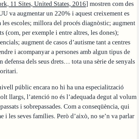
k, 11 Sites, United States, 2016
] mostren com des
EUU va augmentar un 220% i aquest creixement es
 les escoles; millora del procés diagnòstic; augment
ts (com, per exemple i entre altres, les dones);
sidencials; augment de casos d’autisme tant a centres
tendre i acompanyar a persones amb algun tipus de
en defensa dels seus drets… tota una sèrie de senyals
ritari.
ivell públic encara no hi ha una especialització
olt llargs, l’atenció no és l’adequada degut al volum
repassats i sobrepassades. Com a conseqüència, qui
 i les seves famílies. Però d’això, no se’n va parlar