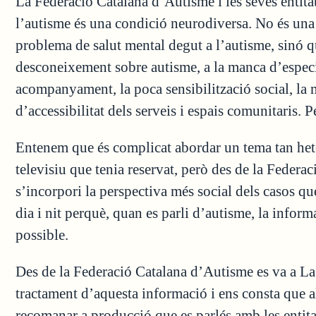
La Federació Catalana d’Autisme i les seves entit
l’autisme és una condició neurodiversa. No és una
problema de salut mental degut a l’autisme, sinó 
desconeixement sobre autisme, a la manca d’especia
acompanyament, la poca sensibilització social, la 
d’accessibilitat dels serveis i espais comunitaris.
Entenem que és complicat abordar un tema tan hete
televisiu que tenia reservat, però des de la Fede
s’incorpori la perspectiva més social dels casos q
dia i nit perquè, quan es parli d’autisme, la inform
possible.
Des de la Federació Catalana d’Autisme es va a La 
tractament d’aquesta informació i ens consta que a
recomanar a producció que es parlés amb les entita