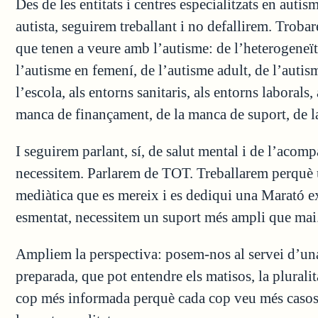
Des de les entitats i centres especialitzats en auti
autista, seguirem treballant i no defallirem. Trobar
que tenen a veure amb l’autisme: de l’heterogeneïta
l’autisme en femení, de l’autisme adult, de l’autisme
l’escola, als entorns sanitaris, als entorns laborals,
manca de finançament, de la manca de suport, de 
I seguirem parlant, sí, de salut mental i de l’ac
necessitem. Parlarem de TOT. Treballarem perquè u
mediàtica que es mereix i es dediqui una Marató e
esmentat, necessitem un suport més ampli que mai
Ampliem la perspectiva: posem-nos al servei d’una 
preparada, que pot entendre els matisos, la pluralit
cop més informada perquè cada cop veu més casos 