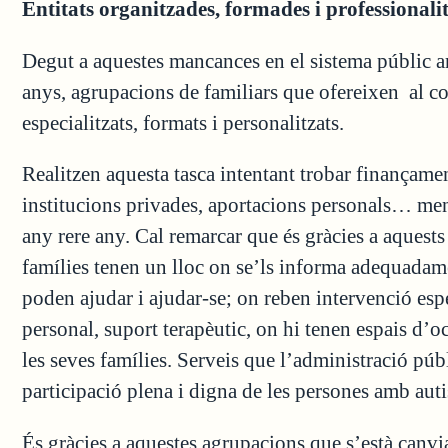
Entitats organitzades, formades i professionali
Degut a aquestes mancances en el sistema públic arr
anys, agrupacions de familiars que ofereixen al col·
especialitzats, formats i personalitzats.
Realitzen aquesta tasca intentant trobar finançame
institucions privades, aportacions personals… ment
any rere any. Cal remarcar que és gràcies a aquest
famílies tenen un lloc on se’ls informa adequadamen
poden ajudar i ajudar-se; on reben intervenció esp
personal, suport terapèutic, on hi tenen espais d’o
les seves famílies. Serveis que l’administració púb
participació plena i digna de les persones amb auti
És gràcies a aquestes agrupacions que s’està canviant