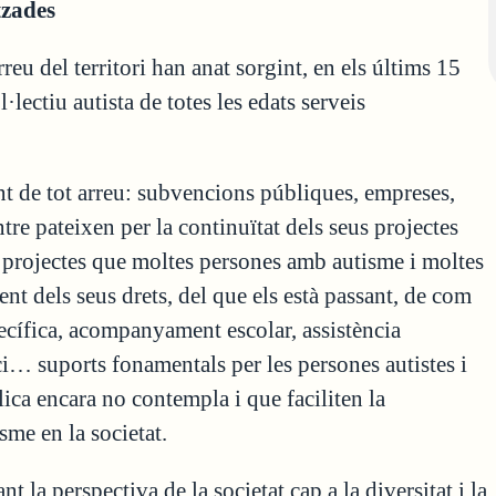
tzades
eu del territori han anat sorgint, en els últims 15
lectiu autista de totes les edats serveis
nt de tot arreu: subvencions públiques, empreses,
re pateixen per la continuïtat dels seus projectes
s projectes que moltes persones amb autisme i moltes
t dels seus drets, del que els està passant, de com
ecífica, acompanyament escolar, assistència
ci… suports fonamentals per les persones autistes i
lica encara no contempla i que faciliten la
sme en la societat.
 la perspectiva de la societat cap a la diversitat i la