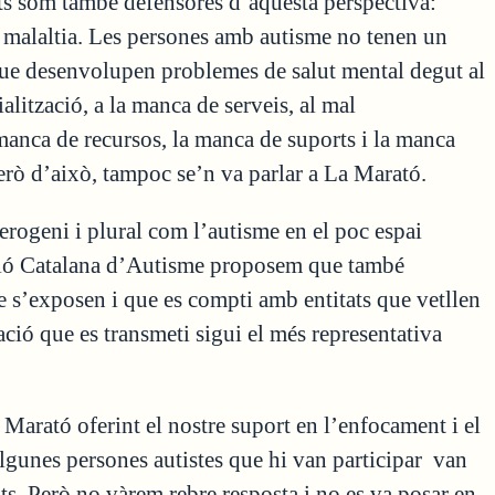
ats som també defensores d’aquesta perspectiva:
 malaltia. Les persones amb autisme no tenen un
que desenvolupen problemes de salut mental degut al
lització, a la manca de serveis, al mal
manca de recursos, la manca de suports i la manca
 Però d’això, tampoc se’n va parlar a La Marató.
rogeni i plural com l’autisme en el poc espai
ració Catalana d’Autisme proposem que també
ue s’exposen i que es compti amb entitats que vetllen
ació que es transmeti sigui el més representativa
Marató oferint el nostre suport en l’enfocament i el
lgunes persones autistes que hi van participar van
ts. Però no vàrem rebre resposta i no es va posar en