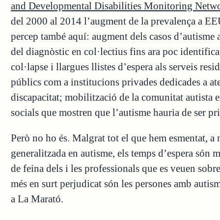
and Developmental Disabilities Monitoring Networ
del 2000 al 2014 l’augment de la prevalença a E
percep també aquí: augment dels casos d’autisme a
del diagnòstic en col·lectius fins ara poc identifica
col·lapse i llargues llistes d’espera als serveis re
públics com a institucions privades dedicades a a
discapacitat; mobilització de la comunitat autista 
socials que mostren que l’autisme hauria de ser prio
Però no ho és. Malgrat tot el que hem esmentat, a n
generalitzada en autisme, els temps d’espera són m
de feina dels i les professionals que es veuen sob
més en surt perjudicat són les persones amb autisme
a La Marató.