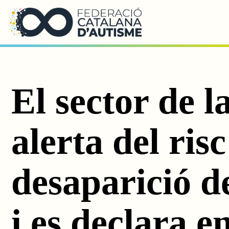
Saltar al contingut principal
El sector de l
alerta del risc
desaparició de
i es declara e