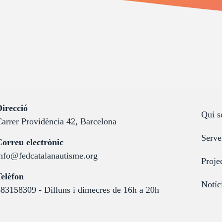
:
irecció
Qui 
arrer Providència 42, Barcelona
Serve
:
orreu electrònic
nfo@fedcatalanautisme.org
Proje
:
elèfon
Notíc
83158309 - Dilluns i dimecres de 16h a 20h