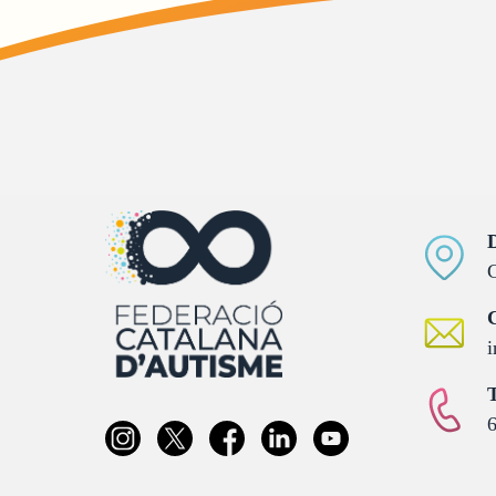
D
C
C
i
T
6