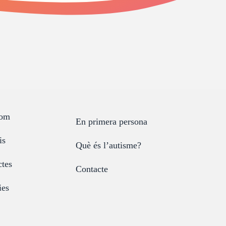
som
En primera persona
is
Què és l’autisme?
ctes
Contacte
ies