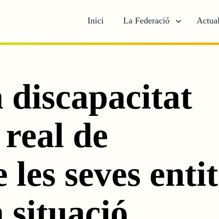
Inici
La Federació
Actual
a discapacitat
 real de
 les seves entit
n situació