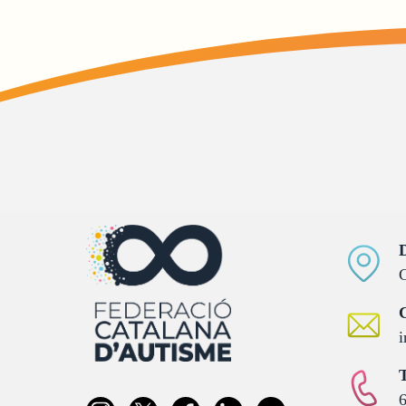
D
C
C
i
T
6