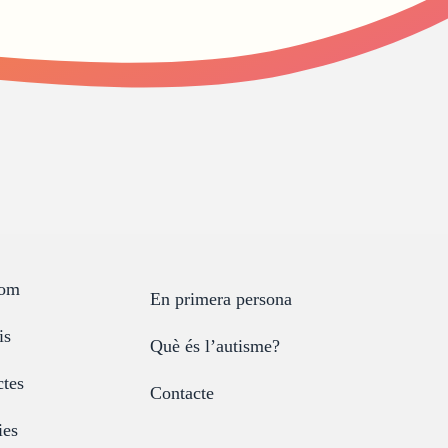
som
En primera persona
is
Què és l’autisme?
ctes
Contacte
ies