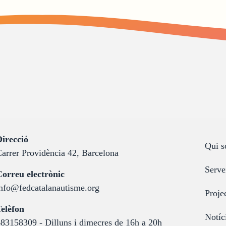
:
irecció
Qui 
arrer Providència 42, Barcelona
Serve
:
orreu electrònic
nfo@fedcatalanautisme.org
Proje
:
elèfon
Notíc
83158309 - Dilluns i dimecres de 16h a 20h