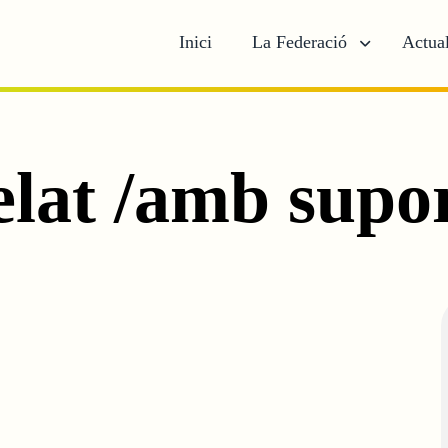
Inici
La Federació
Actual
elat /amb supo