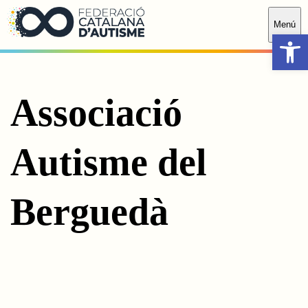
Saltar al contingut principal
Menú
Obr
Associació
Autisme del
Berguedà