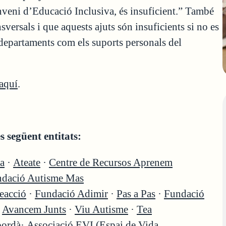
nveni d’Educació Inclusiva, és insuficient.” També
versals i que aquests ajuts són insuficients si no es
s departaments com els suports personals del
aquí
.
 següent entitats:
a
·
Ateate
·
Centre de Recursos Aprenem
dació Autisme Mas
eacció
·
Fundació Adimir
·
Pas a Pas
·
Fundació
·
Avancem Junts
·
Viu Autisme
·
Tea
ordà
·
Associació EVI (Espai de Vida