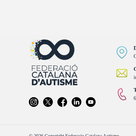
D
C
C
i
T
6
© 2026 Copyright Federacio Catalana Autisme