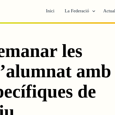
Inici
La Federació
Actual
emanar les
 l’alumnat amb
pecífiques de
iu.