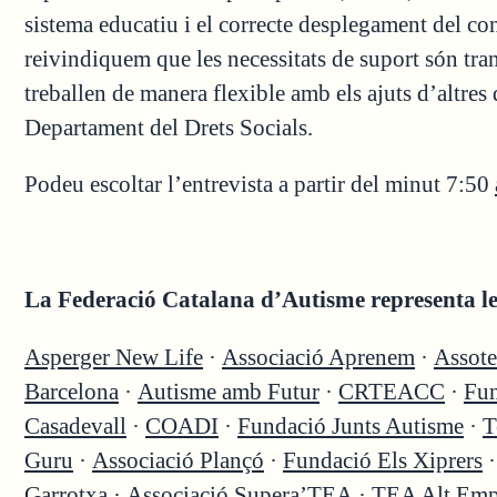
sistema educatiu i el correcte desplegament del co
reivindiquem que les necessitats de suport són trans
treballen de manera flexible amb els ajuts d’altre
Departament del Drets Socials.
Podeu escoltar l’entrevista a partir del minut 7:50
La Federació Catalana d’Autisme representa les
Asperger New Life
·
Associació Aprenem
·
Assote
Barcelona
·
Autisme amb Futur
·
CRTEACC
·
Fun
Casadevall
·
COADI
·
Fundació Junts Autisme
·
T
Guru
·
Associació Plançó
·
Fundació Els Xiprers
Garrotxa
·
Associació Supera’TEA
·
TEA Alt Emp