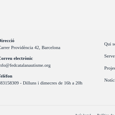
:
irecció
Qui 
arrer Providència 42, Barcelona
Serve
:
orreu electrònic
nfo@fedcatalanautisme.org
Proje
:
elèfon
Notíc
83158309 - Dilluns i dimecres de 16h a 20h