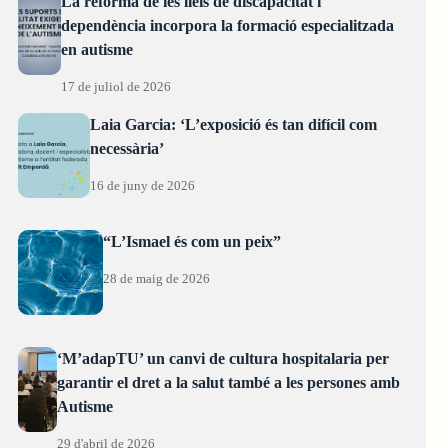
La reforma de les lleis de discapacitat i
dependència incorpora la formació especialitzada
en autisme
17 de juliol de 2026
Laia Garcia: ‘L’exposició és tan difícil com
necessària’
16 de juny de 2026
“L’Ismael és com un peix”
28 de maig de 2026
‘M’adapTU’ un canvi de cultura hospitalaria per
garantir el dret a la salut també a les persones amb
Autisme
29 d'abril de 2026