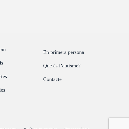
som
En primera persona
is
Què és l’autisme?
ctes
Contacte
ies