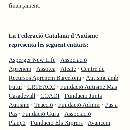
finançament.
La Federació Catalana d’Autisme
representa les següent entitats:
Asperger New Life
·
Associació
Aprenem
·
Assotea
·
Ateate
·
Centre de
Recursos Aprenem Barcelona
·
Autisme amb
Futur
·
CRTEACC
·
Fundació Autisme Mas
Casadevall
·
COADI
·
Fundació Junts
Autisme
·
Teacció
·
Fundació Adimir
·
Pas a
Pas
·
Fundació Guru
·
Associació
Plançó
·
Fundació Els Xiprers
·
Avancem