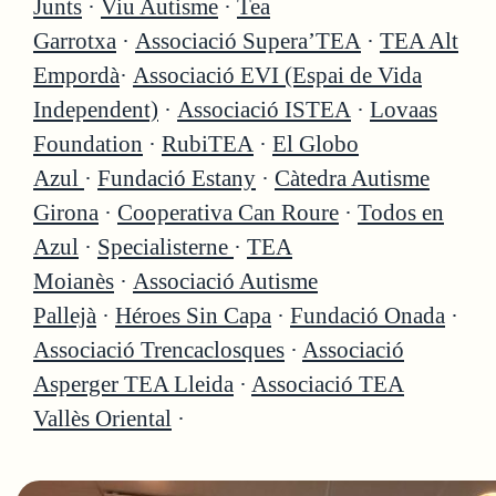
Junts
·
Viu Autisme
·
Tea
Garrotxa
·
Associació Supera’TEA
·
TEA Alt
Empordà
·
Associació EVI (Espai de Vida
Independent)
·
Associació ISTEA
·
Lovaas
Foundation
·
RubiTEA
·
El Globo
Azul
·
Fundació Estany
·
Càtedra Autisme
Girona
·
Cooperativa Can Roure
·
Todos en
Azul
·
Specialisterne
·
TEA
Moianès
·
Associació Autisme
Pallejà
·
Héroes Sin Capa
·
Fundació Onada
·
Associació Trencaclosques
·
Associació
Asperger TEA Lleida
·
Associació TEA
Vallès Oriental
·