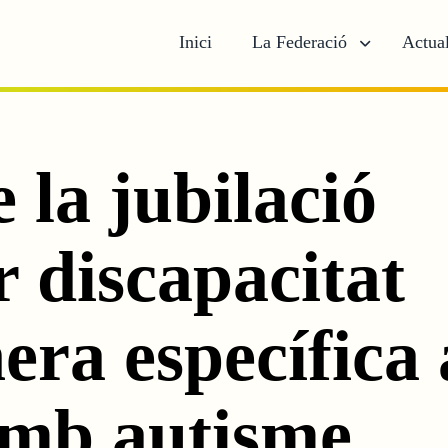
Inici
La Federació
Actual
 la jubilació
r discapacitat
era específica 
amb autisme