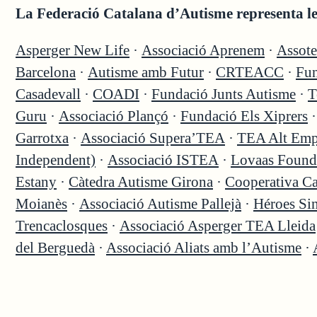
La Federació Catalana d’Autisme representa les
Asperger New Life
·
Associació Aprenem
·
Assote
Barcelona
·
Autisme amb Futur
·
CRTEACC
·
Fun
Casadevall
·
COADI
·
Fundació Junts Autisme
·
T
Guru
·
Associació Plançó
·
Fundació Els Xiprers
Garrotxa
·
Associació Supera’TEA
·
TEA Alt Emp
Independent)
·
Associació ISTEA
·
Lovaas Found
Estany
·
Càtedra Autisme Girona
·
Cooperativa C
Moianès
·
Associació Autisme Pallejà
·
Héroes Si
Trencaclosques
·
Associació Asperger TEA Lleida
del Berguedà
·
Associació Aliats amb l’Autisme
·