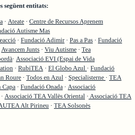
 següent entitats:
a
·
Ateate
·
Centre de Recursos Aprenem
dació Autisme Mas
eacció
·
Fundació Adimir
·
Pas a Pas
·
Fundació
·
Avancem Junts
·
Viu Autisme
·
Tea
ordà
·
Associació EVI (Espai de Vida
ation
·
RubiTEA
·
El Globo Azul
·
Fundació
an Roure
·
Todos en Azul
·
Specialisterne
·
TEA
n Capa
·
Fundació Onada
·
Associació
·
Associació TEA Vallès Oriental
·
Associació TEA
AUTEA Alt Pirineu
·
TEA Solsonès