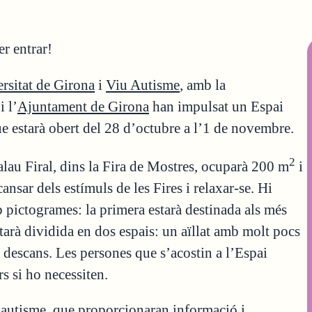
r entrar!
rsitat de Girona
i
Viu Autisme
, amb la
 l’
Ajuntament de Girona
han impulsat un Espai
e estarà obert del 28 d’octubre a l’1 de novembre.
2
alau Firal, dins la Fira de Mostres, ocuparà 200 m
i
nsar dels estímuls de les Fires i relaxar-se. Hi
 pictogrames: la primera estarà destinada als més
estarà dividida en dos espais: un aïllat amb molt pocs
 descans. Les persones que s’acostin a l’Espai
 si ho necessiten.
d’autisme, que proporcionaran informació i