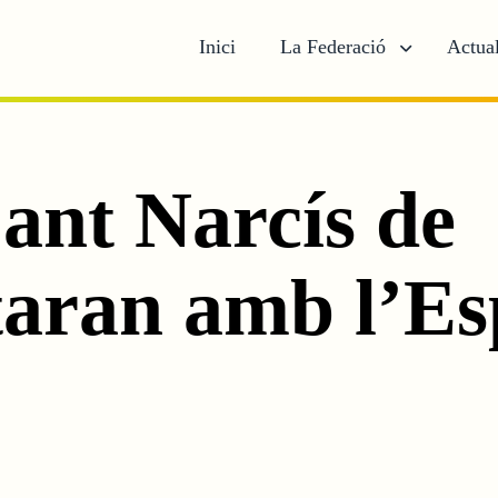
Inici
La Federació
Actual
Sant Narcís de
aran amb l’Es