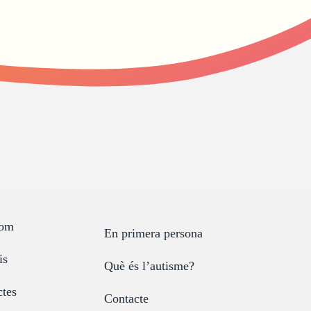
som
En primera persona
is
Què és l’autisme?
ctes
Contacte