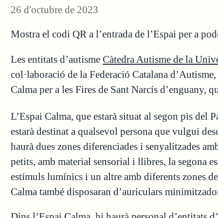
26 d'octubre de 2023
Mostra el codi QR a l’entrada de l’Espai per a pode
Les entitats d’autisme
Càtedra Autisme de la Unive
col·laboració de la Federació Catalana d’Autisme, i
Calma per a les Fires de Sant Narcís d’enguany, qu
L’Espai Calma, que estarà situat al segon pis del P
estarà destinat a qualsevol persona que vulgui desca
haurà dues zones diferenciades i senyalitzades amb
petits, amb material sensorial i llibres, la segona 
estímuls lumínics i un altre amb diferents zones de
Calma també disposaran d’auriculars minimitzadors
Dins l’Espai Calma, hi haurà personal d’entitats 