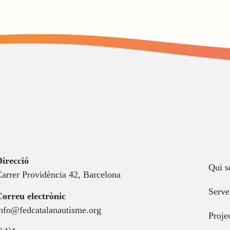
:
irecció
Qui 
arrer Providència 42, Barcelona
Serve
:
orreu electrònic
nfo@fedcatalanautisme.org
Proje