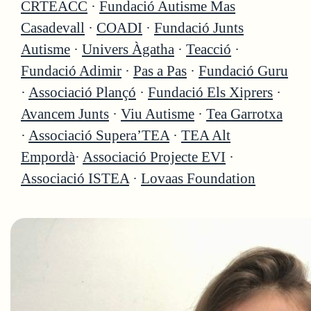
CRTEACC
·
Fundació Autisme Mas
Casadevall
·
COADI
·
Fundació Junts
Autisme
·
Univers Àgatha
·
Teacció
·
Fundació Adimir
·
Pas a Pas
·
Fundació Guru
·
Associació Plançó
·
Fundació Els Xiprers
·
Avancem Junts
·
Viu Autisme
·
Tea Garrotxa
·
Associació Supera’TEA
·
TEA Alt
Empordà
·
Associació Projecte EVI
·
Associació ISTEA
·
Lovaas Foundation