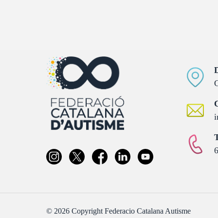
D
C
C
i
T
6
© 2026 Copyright Federacio Catalana Autisme