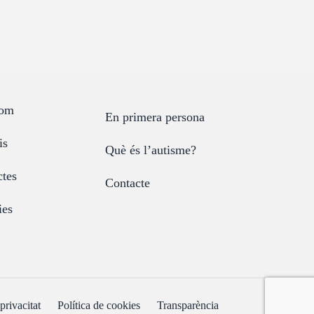
som
En primera persona
is
Què és l’autisme?
ctes
Contacte
ies
privacitat
Política de cookies
Transparència