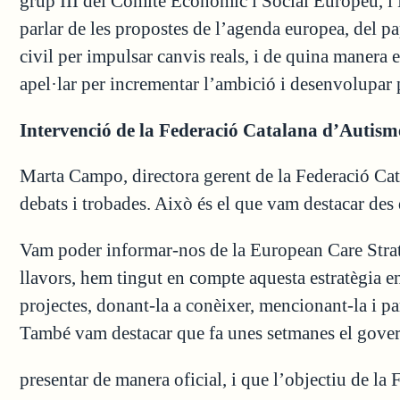
grup III del Comitè Econòmic i Social Europeu, i 
parlar de les propostes de l’agenda europea, del p
civil per impulsar canvis reals, i de quina manera 
apel·lar per incrementar l’ambició i desenvolupar 
Intervenció de la Federació Catalana d’Autism
Marta Campo, directora gerent de la Federació Cat
debats i trobades. Això és el que vam destacar des 
Vam poder informar-nos de la European Care Strat
llavors, hem tingut en compte aquesta estratègia en
projectes, donant-la a conèixer, mencionant-la i p
També vam destacar que fa unes setmanes el gover
presentar de manera oficial, i que l’objectiu de la 