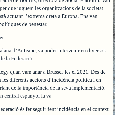
Laura de Bonfils, directora de Social Platform. Van
aper que juguem les organitzacions de la societat
està actuant l’extrema dreta a Europa. Ens van
polítiques de benestar.
e:
alana d’Autisme, va poder intervenir en diversos
de la Federació:
egy quan vam anar a Brussel·les el 2021. Des de
 les diferents accions d’incidència política i en
arlant de la importància de la seva implementació.
n central espanyol la va
Federació és fer seguir fent incidència en el context