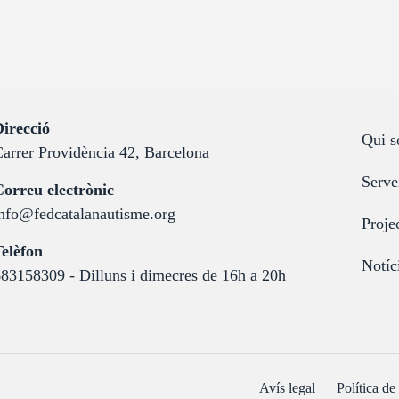
:
irecció
Qui 
arrer Providència 42, Barcelona
Serve
:
orreu electrònic
nfo@fedcatalanautisme.org
Proje
:
elèfon
Notíc
83158309 - Dilluns i dimecres de 16h a 20h
Avís legal
Política de 