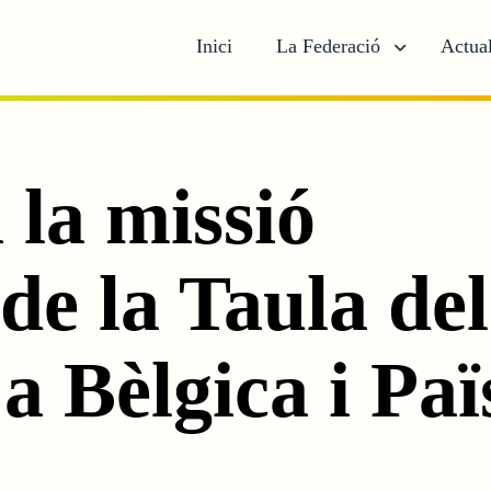
Inici
La Federació
Actual
 la missió
de la Taula del
a Bèlgica i Paï