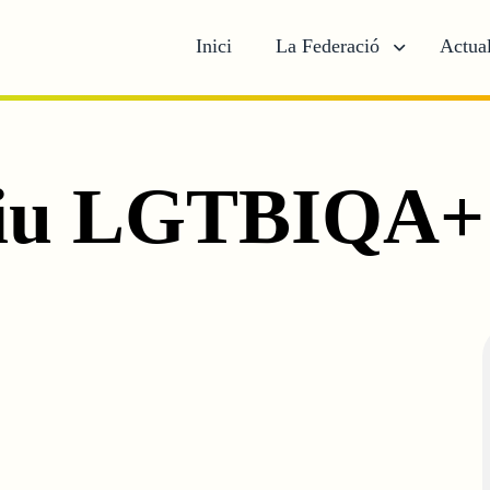
Inici
La Federació
Actual
tiu LGTBIQA+