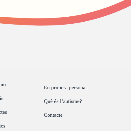
som
En primera persona
is
Què és l’autisme?
ctes
Contacte
ies