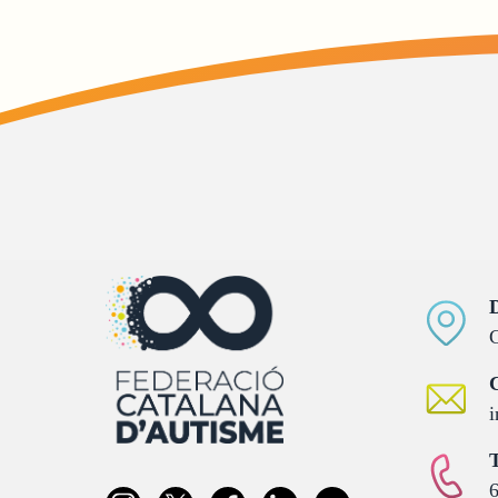
D
C
C
i
T
6