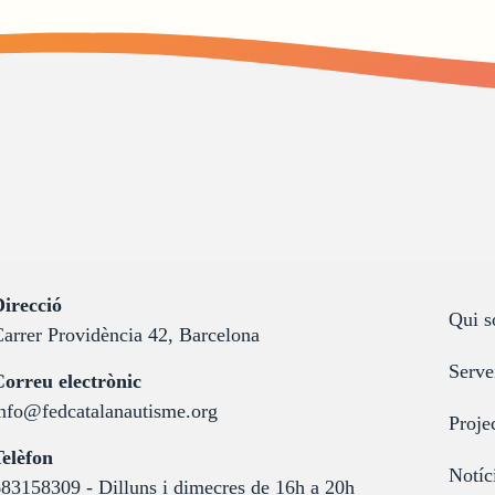
:
irecció
Qui 
arrer Providència 42, Barcelona
Serve
:
orreu electrònic
nfo@fedcatalanautisme.org
Proje
:
elèfon
Notíc
83158309 - Dilluns i dimecres de 16h a 20h