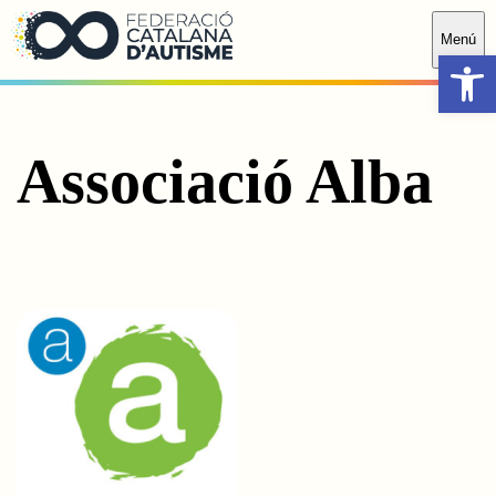
Saltar al contingut principal
Menú
Obr
Associació Alba