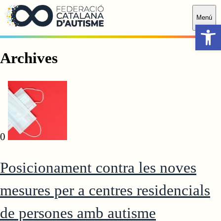
Saltar al contingut principal
Menú
Obr
Archives
0
Posicionament contra les noves
mesures per a centres residencials
de persones amb autisme