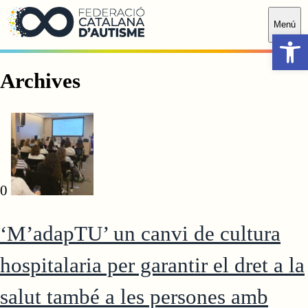
Saltar al contingut principal
Menú
Obr
Archives
0
‘M’adapTU’ un canvi de cultura
hospitalaria per garantir el dret a la
salut també a les persones amb