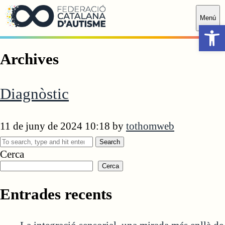
Saltar al contingut principal
Menú
Obr
Archives
Diagnòstic
11 de juny de 2024 10:18
by
tothomweb
Search
Cerca
Cerca
Entrades recents