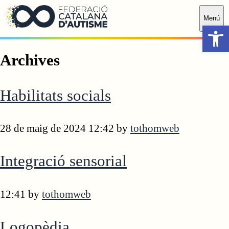
Saltar al contingut principal
Menú
Obr
Archives
Habilitats socials
28 de maig de 2024 12:42
by
tothomweb
Integració sensorial
12:41
by
tothomweb
Logopèdia