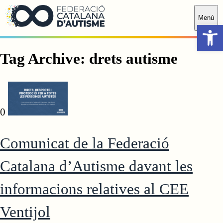
Saltar al contingut principal
Menú
Obr
Tag Archive: drets autisme
0
Comunicat de la Federació
Catalana d’Autisme davant les
informacions relatives al CEE
Ventijol