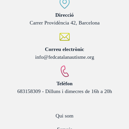
:
Direcció
Carrer Providència 42, Barcelona
:
Correu electrònic
info@fedcatalanautisme.org
:
Telèfon
683158309 - Dilluns i dimecres de 16h a 20h
Qui som