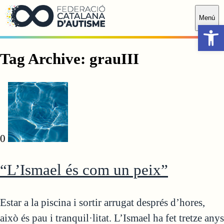
Saltar al contingut principal
Menú
Obr
Tag Archive: grauIII
0
“L’Ismael és com un peix”
Estar a la piscina i sortir arrugat després d’hores,
això és pau i tranquil·litat. L’Ismael ha fet tretze anys