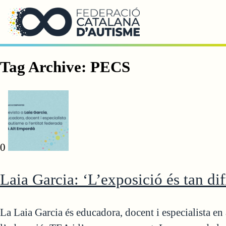
Saltar al contingut principal
Tag Archive: PECS
0
Laia Garcia: ‘L’exposició és tan dif
La Laia Garcia és educadora, docent i especialista en