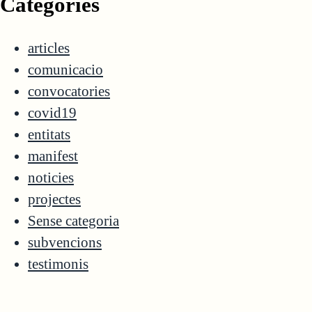
Categories
articles
comunicacio
convocatories
covid19
entitats
manifest
noticies
projectes
Sense categoria
subvencions
testimonis